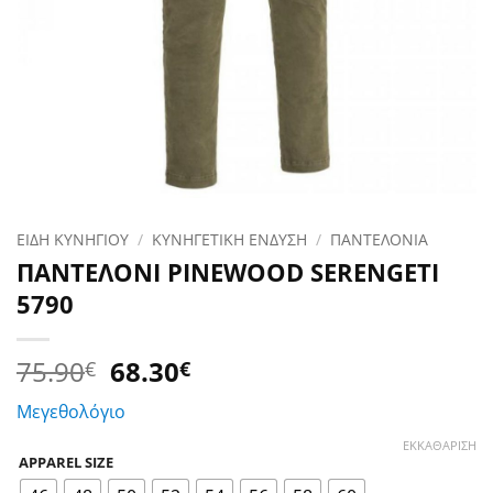
ΕΙΔΗ ΚΥΝΗΓΙΟΥ
/
ΚΥΝΗΓΕΤΙΚΗ ΕΝΔΥΣΗ
/
ΠΑΝΤΕΛΟΝΙΑ
ΠΑΝΤΕΛΟΝΙ PINEWOOD SERENGETI
5790
Original
Η
75.90
68.30
€
€
price
τρέχουσα
Μεγεθολόγιο
was:
τιμή
75.90€.
είναι:
ΕΚΚΑΘΆΡΙΣΗ
APPAREL SIZE
68.30€.