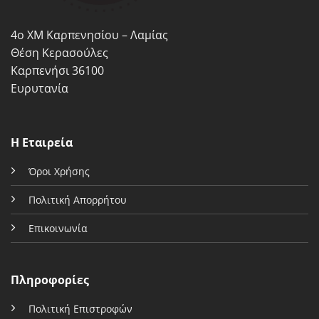
σελίδα
του
του
προϊόντος
4ο ΧΜ Καρπενησίου – Λαμίας
προϊόντος
Θέση Κερασούλες
Καρπενήσι 36100
Ευρυτανία
Η Εταιρεία
Όροι Χρήσης
Πολιτική Απορρήτου
Επικοινωνία
Πληροφορίες
Πολιτική Επιστροφών