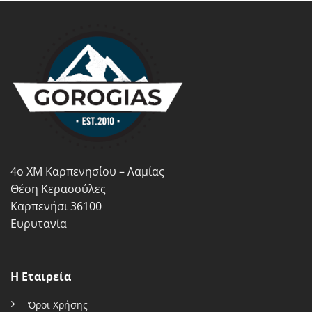
Οι
επιλογές
μπορούν
να
επιλεγούν
στη
σελίδα
του
προϊόντος
4ο ΧΜ Καρπενησίου – Λαμίας
Θέση Κερασούλες
Καρπενήσι 36100
Ευρυτανία
Η Εταιρεία
Όροι Χρήσης