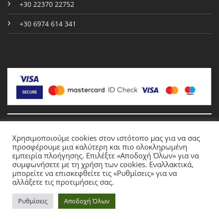
+30 22370 22752
+30 6974 614 341
Χρησιμοποιούμε cookies στον ιστότοπο μας για να σας
Copyright 2026 © Gorogias.gr
προσφέρουμε μια καλύτερη και πιο ολοκληρωμένη
εμπειρία πλοήγησης. Επιλέξτε «Αποδοχή Όλων» για να
συμφωνήσετε με τη χρήση των cookies. Εναλλακτικά,
μπορείτε να επισκεφθείτε τις «Ρυθμίσεις» για να
Crafted by
PYRRION
αλλάξετε τις προτιμήσεις σας.
Ρυθμίσεις
Αποδοχή Όλων