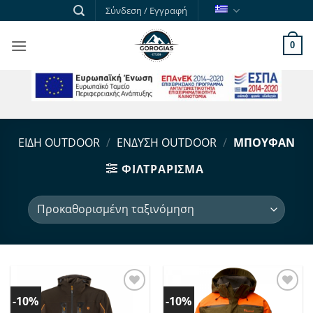
Skip
Σύνδεση / Εγγραφή
to
content
0
ΕΣΠΑ
ΕΙΔΗ OUTDOOR
/
ΕΝΔΥΣΗ OUTDOOR
/
ΜΠΟΥΦΑΝ
ΦΙΛΤΡΆΡΙΣΜΑ
Order
by
-10%
-10%
Προσθήκη
Προσθήκη
στα
στα