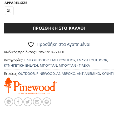
APPAREL SIZE
was:
τιμή
229.90€.
είναι:
XL
206.90€.
ΠΡΟΣΘΉΚΗ ΣΤΟ ΚΑΛΆΘΙ
Προσθήκη στα Αγαπημένα!
Κωδικός προϊόντος:
PNW-5918-771-00
Κατηγορίες:
ΕΙΔΗ OUTDOOR
,
ΕΙΔΗ ΚΥΝΗΓΙΟΥ
,
ΕΝΔΥΣΗ OUTDOOR
,
ΚΥΝΗΓΕΤΙΚΗ ΕΝΔΥΣΗ
,
ΜΠΟΥΦΑΝ
,
ΜΠΟΥΦΑΝ - ΓΙΛΕΚΑ
Ετικέτες:
OUTDOOR
,
PINEWOOD
,
ΑΔΙΑΒΡΟΧΟ
,
ΑΝΤΙΑΝΕΜΙΚΟ
,
ΚΥΝΗΓΙ