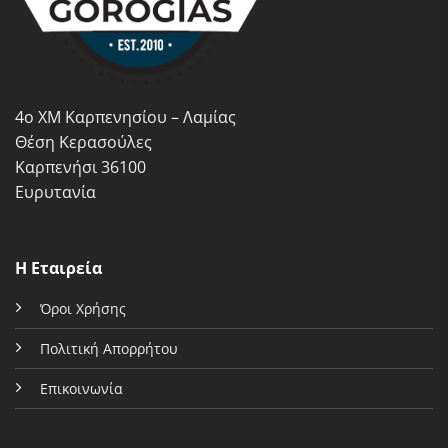
μπορούν
μπορούν
να
να
επιλεγούν
επιλεγούν
στη
στη
σελίδα
σελίδα
4ο ΧΜ Καρπενησίου – Λαμίας
του
του
προϊόντος
προϊόντος
Θέση Κερασούλες
Καρπενήσι 36100
Ευρυτανία
Η Εταιρεία
Όροι Χρήσης
Πολιτική Απορρήτου
Επικοινωνία