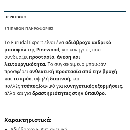
ΠΕΡΙΓΡΑΦΉ
ΕΠΙΠΛΈΟΝ ΠΛΗΡΟΦΟΡΊΕΣ
Το Furudal Expert είναι ένα
αδιάβροχο ανδρικό
μπουφάν
της
Pinewood,
για κυνηγούς που
συνδυάζει
προστασία, άνεση και
λειτουργικότητα.
Το συγκεκριμένο μπουφάν
προσφέρει
ανθεκτική προστασία από την βροχή
και το κρύο
, υψηλή
διαπνοή
, και
πολλές
τσέπες
.Ιδανικό για
κυνηγετικές εξορμήσεις
,
αλλά και για
δραστηριότητες στην ύπαιθρο
.
Χαρακτηριστικά:
Αδιάβροχο & Αντιανεμικό