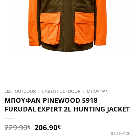
ΕΙΔΗ OUTDOOR
/
ΕΝΔΥΣΗ OUTDOOR
/
ΜΠΟΥΦΑΝ
ΜΠΟΥΦΑΝ PINEWOOD 5918
FURUDAL EXPERT 2L HUNTING JACKET
Original
Η
229.90
206.90
€
€
price
τρέχουσα
ΕΚΚΑΘΆΡΙΣΗ