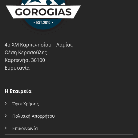
επιλογές
επιλογές
μπορούν
μπορούν
να
να
επιλεγούν
επιλεγούν
στη
στη
σελίδα
σελίδα
4ο ΧΜ Καρπενησίου – Λαμίας
του
του
προϊόντος
προϊόντος
Θέση Κερασούλες
Καρπενήσι 36100
Ευρυτανία
Η Εταιρεία
Όροι Χρήσης
Πολιτική Απορρήτου
Επικοινωνία