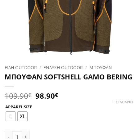
ΕΙΔΗ OUTDOOR
/
ΕΝΔΥΣΗ OUTDOOR
/
ΜΠΟΥΦΑΝ
ΜΠΟΥΦΑΝ SOFTSHELL GAMO BERING
Original
Η
109.90
98.90
€
€
price
τρέχουσα
ΕΚΚΑΘΆΡΙΣΗ
APPAREL SIZE
was:
τιμή
109.90€.
είναι:
L
XL
98.90€.
ΜΠΟΥΦΑΝ SOFTSHELL GAMO BERING ποσότητα