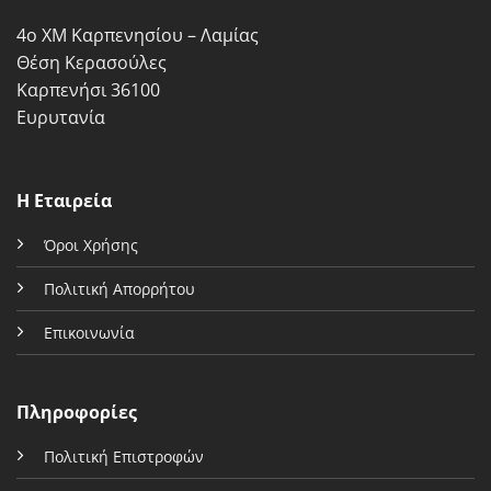
σελίδα
σελίδα
4ο ΧΜ Καρπενησίου – Λαμίας
του
του
προϊόντος
προϊόντος
Θέση Κερασούλες
Καρπενήσι 36100
Ευρυτανία
Η Εταιρεία
Όροι Χρήσης
Πολιτική Απορρήτου
Επικοινωνία
Πληροφορίες
Πολιτική Επιστροφών