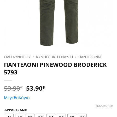
ΕΙΔΗ ΚΥΝΗΓΙΟΥ
/
ΚΥΝΗΓΕΤΙΚΗ ΕΝΔΥΣΗ
/
ΠΑΝΤΕΛΟΝΙΑ
ΠΑΝΤΕΛΟΝΙ PINEWOOD BRODERICK
5793
Original
Η
59.90
53.90
€
€
price
τρέχουσα
Μεγεθολόγιο
was:
τιμή
59.90€.
είναι:
ΕΚΚΑΘΆΡΙΣΗ
APPAREL SIZE
53.90€.