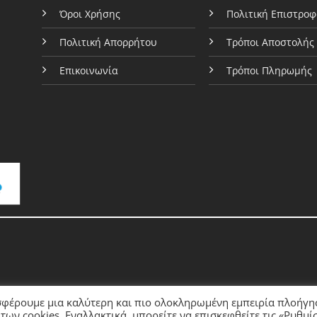
του
Όροι Χρήσης
Πολιτική Επιστρο
όντος
προϊόντος
Πολιτική Απορρήτου
Τρόποι Αποστολής
Επικοινωνία
Τρόποι Πληρωμής
σφέρουμε μια καλύτερη και πιο ολοκληρωμένη εμπειρία πλοήγη
ων cookies. Εναλλακτικά, μπορείτε να επισκεφθείτε τις «Ρυθμίσ