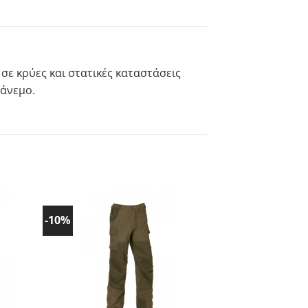
σε κρύες και στατικές καταστάσεις
 άνεμο.
-10%
-10%
ήκη
Προσθήκη
στα
ένα!
Αγαπημένα!