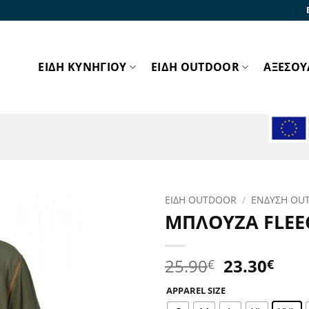
ΕΙΔΗ ΚΥΝΗΓΙΟΥ
ΕΙΔΗ OUTDOOR
ΑΞΕΣΟΥ
ΕΙΔΗ OUTDOOR
/
ΕΝΔΥΣΗ OU
ΜΠΛΟΥΖΑ FLEE
Προσθήκη
στα
Αγαπημένα!
Original
Η
25.90
23.30
€
€
price
τρέ
APPAREL SIZE
was:
τιμ