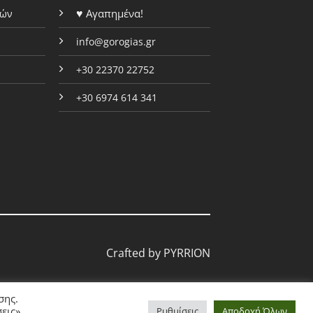
του
προϊόντος
♥
Αγαπημένα!
φών
προϊόντος
info@gorogias.gr
+30 22370 22752
+30 6974 614 341
Crafted by
PYRRION
σης.
εις»
Ρυθμίσεις
Αποδοχή Όλων