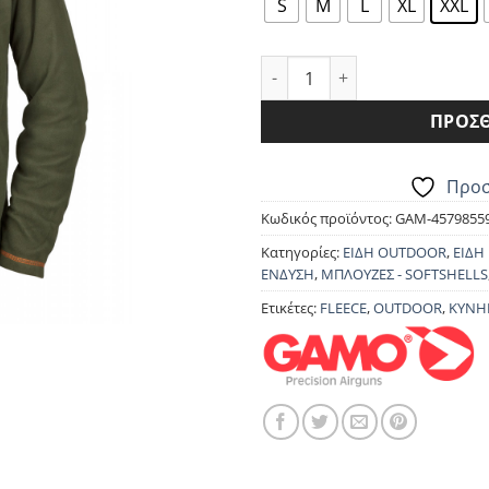
25.90€.
είνα
S
M
L
XL
XXL
23.3
ΜΠΛΟΥΖΑ FLEECE GAMO BEN
ΠΡΟΣΘ
Προσ
Κωδικός προϊόντος:
GAM-4579855
Κατηγορίες:
ΕΙΔΗ OUTDOOR
,
ΕΙΔΗ
ΕΝΔΥΣΗ
,
ΜΠΛΟΥΖΕΣ - SOFTSHELLS
Ετικέτες:
FLEECE
,
OUTDOOR
,
ΚΥΝΗ