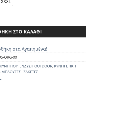
ι:
XXXL
0€.
ASQUE ποσότητα
ΉΚΗ ΣΤΟ ΚΑΛΆΘΙ
θήκη στα Αγαπημένα!
95-ORG-00
 ΚΥΝΗΓΙΟΥ
,
ΕΝΔΥΣΗ OUTDOOR
,
ΚΥΝΗΓΕΤΙΚΗ
,
ΜΠΛΟΥΖΕΣ - ΖΑΚΕΤΕΣ
ΓΙ