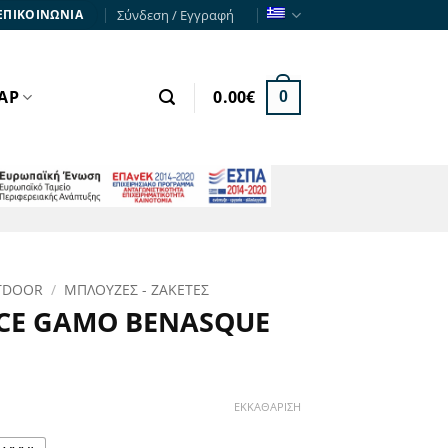
Σύνδεση / Εγγραφή
ΕΠΙΚΟΙΝΩΝΙΑ
ΑΡ
0.00
€
0
ΕΣΠΑ
TDOOR
/
ΜΠΛΟΥΖΕΣ - ΖΑΚΕΤΕΣ
CE GAMO BENASQUE
χουσα
ΕΚΚΑΘΆΡΙΣΗ
ή