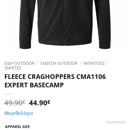
ΕΙΔΗ OUTDOOR
/
ΕΝΔΥΣΗ OUTDOOR
/
ΜΠΛΟΥΖΕΣ -
ΖΑΚΕΤΕΣ
FLEECE CRAGHOPPERS CMA1106
EXPERT BASECAMP
Original
Η
49.90
44.90
€
€
price
τρέχουσα
Μεγεθολόγιο
was:
τιμή
49.90€.
είναι:
ΕΚΚΑΘΆΡΙΣΗ
APPAREL SIZE