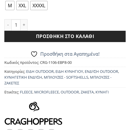
44.90€.
M
XXL
XXXXL
FLEECE CRAGHOPPERS CMA1106 EXPERT BASECAMP ποσότητα
ΠΡΟΣΘΉΚΗ ΣΤΟ ΚΑΛΆΘΙ
Προσθήκη στα Αγαπημένα!
Κωδικός προϊόντος:
CRG-1106-EBP8-00
Κατηγορίες:
ΕΙΔΗ OUTDOOR
,
ΕΙΔΗ ΚΥΝΗΓΙΟΥ
,
ΕΝΔΥΣΗ OUTDOOR
,
ΚΥΝΗΓΕΤΙΚΗ ΕΝΔΥΣΗ
,
ΜΠΛΟΥΖΕΣ - SOFTSHELLS
,
ΜΠΛΟΥΖΕΣ -
ΖΑΚΕΤΕΣ
Ετικέτες:
FLEECE
,
MICROFLEECE
,
OUTDOOR
,
ΖΑΚΕΤΑ
,
ΚΥΝΗΓΙ