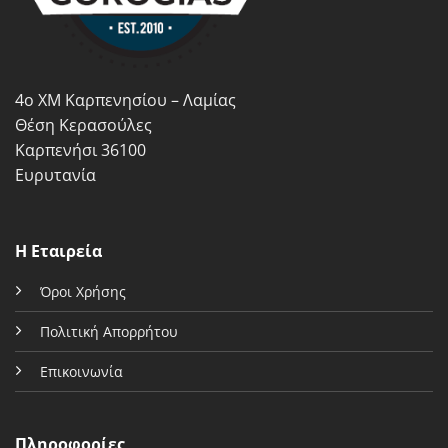
επιλεγούν
επιλεγούν
στη
στη
σελίδα
σελίδα
του
του
4ο ΧΜ Καρπενησίου – Λαμίας
προϊόντος
προϊόντος
Θέση Κερασούλες
Καρπενήσι 36100
Ευρυτανία
Η Εταιρεία
Όροι Χρήσης
Πολιτική Απορρήτου
Επικοινωνία
Πληροφορίες