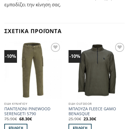
εμποδίζει την κίνηση σας.
ΣΧΕΤΙΚΆ ΠΡΟΪΌΝΤΑ
-10%
-10%
Προσθήκη
Προσθήκη
στα
στα
Αγαπημένα!
Αγαπημένα!
ΕΙΔΗ ΚΥΝΗΓΙΟΥ
ΕΙΔΗ OUTDOOR
ΠΑΝΤΕΛΟΝΙ PINEWOOD
ΜΠΛΟΥΖΑ FLEECE GAMO
SERENGETI 5790
BENASQUE
Original
Η
Original
Η
75.90
€
68.30
€
25.90
€
23.30
€
price
τρέχουσα
price
τρέχουσα
was:
τιμή
was:
τιμή
ΕΠΙΛΟΓΉ
ΕΠΙΛΟΓΉ