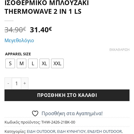
ΙΣΟΘΕΡΜΙΚΟ ΜΠΛΟΥΖΑΚΙ
THERMOWAVE 2 IN 1 LS
Original
Η
34.90
31.40
€
€
price
τρέχουσα
Μεγεθολόγιο
was:
τιμή
34.90€.
είναι:
ΕΚΚΑΘΆΡΙΣΗ
APPAREL SIZE
31.40€.
S
M
L
XL
XXL
ΙΣΟΘΕΡΜΙΚΟ ΜΠΛΟΥΖΑΚΙ THERMOWAVE 2 IN 1 LS ποσότητα
ΠΡΟΣΘΉΚΗ ΣΤΟ ΚΑΛΆΘΙ
Προσθήκη στα Αγαπημένα!
Κωδικός προϊόντος:
THW-2426-21BK-00
Κατηγορίες:
ΕΙΔΗ OUTDOOR
,
ΕΙΔΗ ΚΥΝΗΓΙΟΥ
,
ΕΝΔΥΣΗ OUTDOOR
,