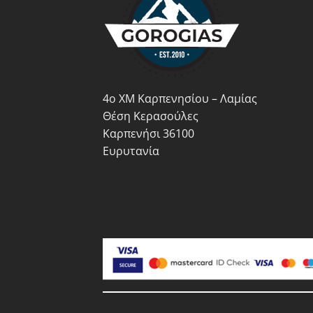
να
να
επιλεγούν
επιλ
στη
στη
σελίδα
σελί
του
του
προϊόντος
προϊ
4ο ΧΜ Καρπενησίου – Λαμίας
Θέση Κερασούλες
Καρπενήσι 36100
Ευρυτανία