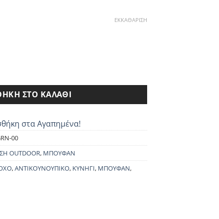
ιμή
ναι:
ΕΚΚΑΘΆΡΙΣΗ
32.20€.
ND XTRM 9093 ποσότητα
ΉΚΗ ΣΤΟ ΚΑΛΆΘΙ
θήκη στα Αγαπημένα!
RN-00
ΣΗ OUTDOOR
,
ΜΠΟΥΦΑΝ
ΟΧΟ
,
ΑΝΤΙΚΟΥΝΟΥΠΙΚΟ
,
ΚΥΝΗΓΙ
,
ΜΠΟΥΦΑΝ
,