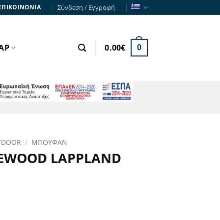
Σύνδεση / Εγγραφή
ΕΠΙΚΟΙΝΩΝΙΑ
ΑΡ
0.00
€
0
ΕΣΠΑ
TDOOR
/
ΜΠΟΥΦΑΝ
EWOOD LAPPLAND
ρέχουσα