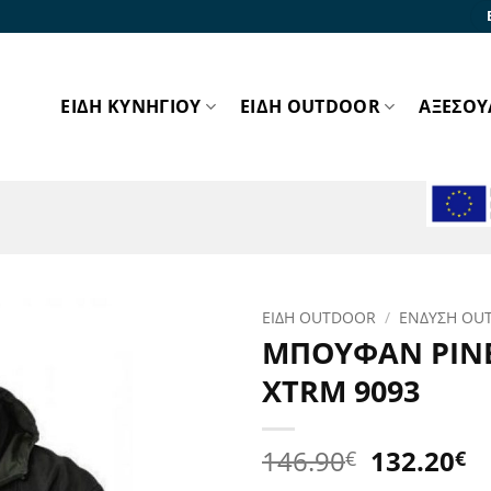
ΕΙΔΗ ΚΥΝΗΓΙΟΥ
ΕΙΔΗ OUTDOOR
ΑΞΕΣΟΥ
ΕΙΔΗ OUTDOOR
/
ΕΝΔΥΣΗ OU
ΜΠΟΥΦΑΝ PIN
Προσθήκη
XTRM 9093
στα
Αγαπημένα!
Original
Η
146.90
132.20
€
€
price
τ