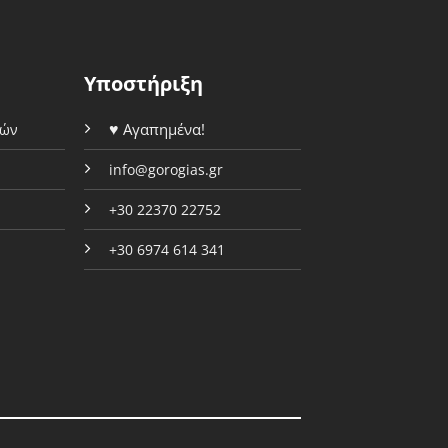
να
να
επιλεγούν
επιλεγούν
στη
στη
σελίδα
Υποστήριξη
σελίδα
του
του
προϊόντος
♥
Αγαπημένα!
φών
προϊόντος
info@gorogias.gr
+30 22370 22752
+30 6974 614 341