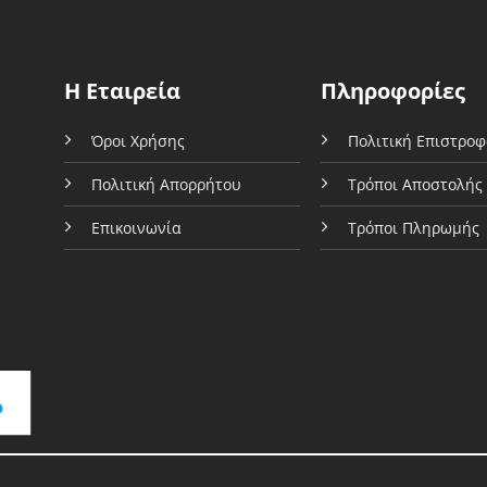
να
εγούν
επιλεγούν
στη
Η Εταιρεία
Πληροφορίες
δα
σελίδα
του
Όροι Χρήσης
Πολιτική Επιστρο
όντος
προϊόντος
Πολιτική Απορρήτου
Τρόποι Αποστολής
Επικοινωνία
Τρόποι Πληρωμής