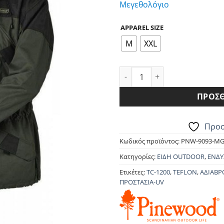
Μεγεθολόγιο
was:
τ
146.90€.
εί
APPAREL SIZE
1
M
XXL
ΜΠΟΥΦΑΝ PINEWOOD LAPPLA
ΠΡΟΣΘ
Προσ
Κωδικός προϊόντος:
PNW-9093-MG
Κατηγορίες:
ΕΙΔΗ OUTDOOR
,
ΕΝΔΥ
Ετικέτες:
TC-1200
,
TEFLON
,
ΑΔΙΑΒΡ
ΠΡΟΣΤΑΣΙΑ-UV