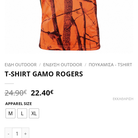
ΕΙΔΗ OUTDOOR
/
ΕΝΔΥΣΗ OUTDOOR
/
ΠΟΥΚΑΜΙΣΑ - TSHIRT
T-SHIRT GAMO ROGERS
Original
Η
24.90
22.40
€
€
price
τρέχουσα
ΕΚΚΑΘΆΡΙΣΗ
APPAREL SIZE
was:
τιμή
24.90€.
είναι:
M
L
XL
22.40€.
T-SHIRT GAMO ROGERS ποσότητα