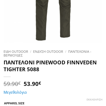
ΕΙΔΗ OUTDOOR
/
ΕΝΔΥΣΗ OUTDOOR
/
ΠΑΝΤΕΛΟΝΙΑ -
ΒΕΡΜΟΥΔΕΣ
ΠΑΝΤΕΛΟΝΙ PINEWOOD FINNVEDEN
TIGHTER 5088
Original
Η
59.90
53.90
€
€
price
τρέχουσα
Μεγεθολόγιο
was:
τιμή
59.90€.
είναι:
ΕΚΚΑΘΆΡΙΣΗ
APPAREL SIZE