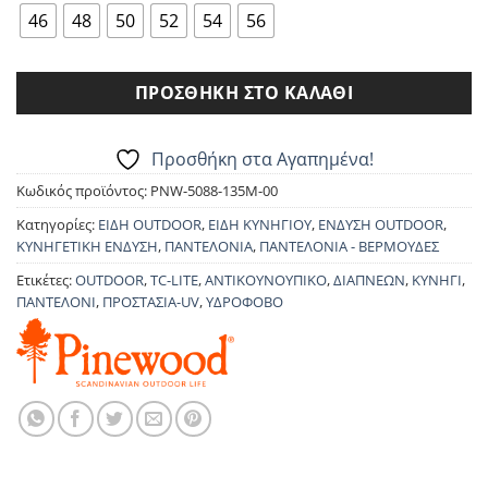
53.90€.
46
48
50
52
54
56
ΠΡΟΣΘΉΚΗ ΣΤΟ ΚΑΛΆΘΙ
Προσθήκη στα Αγαπημένα!
Κωδικός προϊόντος:
PNW-5088-135M-00
Κατηγορίες:
ΕΙΔΗ OUTDOOR
,
ΕΙΔΗ ΚΥΝΗΓΙΟΥ
,
ΕΝΔΥΣΗ OUTDOOR
,
ΚΥΝΗΓΕΤΙΚΗ ΕΝΔΥΣΗ
,
ΠΑΝΤΕΛΟΝΙΑ
,
ΠΑΝΤΕΛΟΝΙΑ - ΒΕΡΜΟΥΔΕΣ
Ετικέτες:
OUTDOOR
,
TC-LITE
,
ΑΝΤΙΚΟΥΝΟΥΠΙΚΟ
,
ΔΙΑΠΝΕΩΝ
,
ΚΥΝΗΓΙ
,
ΠΑΝΤΕΛΟΝΙ
,
ΠΡΟΣΤΑΣΙΑ-UV
,
ΥΔΡΟΦΟΒΟ