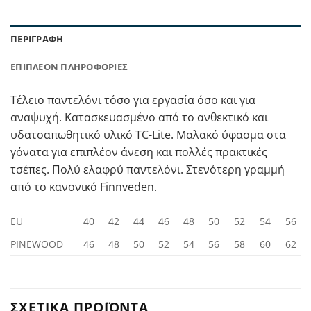
ΠΕΡΙΓΡΑΦΉ
ΕΠΙΠΛΈΟΝ ΠΛΗΡΟΦΟΡΊΕΣ
Τέλειο παντελόνι τόσο για εργασία όσο και για
αναψυχή. Κατασκευασμένο από το ανθεκτικό και
υδατοαπωθητικό υλικό TC-Lite. Μαλακό ύφασμα στα
γόνατα για επιπλέον άνεση και πολλές πρακτικές
τσέπες. Πολύ ελαφρύ παντελόνι. Στενότερη γραμμή
από το κανονικό Finnveden.
ΕU
40
42
44
46
48
50
52
54
56
PINEWOOD
46
48
50
52
54
56
58
60
62
ΣΧΕΤΙΚΆ ΠΡΟΪΌΝΤΑ