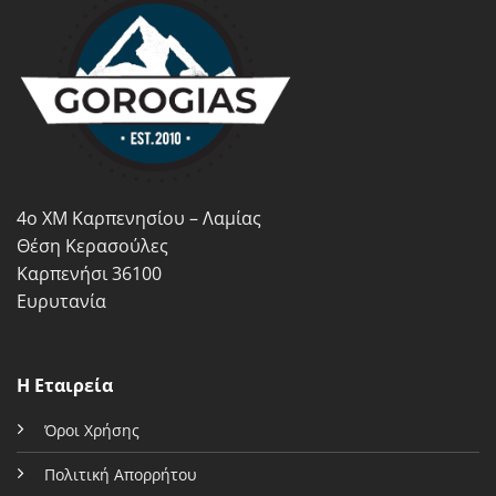
παραλλαγές.
παραλλαγές.
Οι
Οι
επιλογές
επιλογές
μπορούν
μπορούν
να
να
επιλεγούν
επιλεγούν
στη
στη
σελίδα
σελίδα
του
του
4ο ΧΜ Καρπενησίου – Λαμίας
προϊόντος
προϊόντος
Θέση Κερασούλες
Καρπενήσι 36100
Ευρυτανία
Η Εταιρεία
Όροι Χρήσης
Πολιτική Απορρήτου