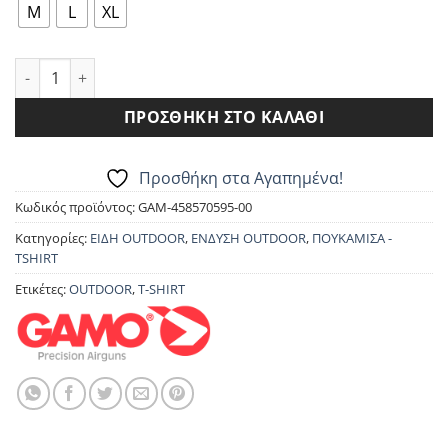
2,490.00€.
είναι:
M
L
XL
2,241.00€.
T-SHIRT GAMO T-TECH HONEYCOMB ποσότητα
ΠΡΟΣΘΉΚΗ ΣΤΟ ΚΑΛΆΘΙ
Προσθήκη στα Αγαπημένα!
Κωδικός προϊόντος:
GAM-458570595-00
Κατηγορίες:
ΕΙΔΗ OUTDOOR
,
ΕΝΔΥΣΗ OUTDOOR
,
ΠΟΥΚΑΜΙΣΑ -
TSHIRT
Ετικέτες:
OUTDOOR
,
T-SHIRT