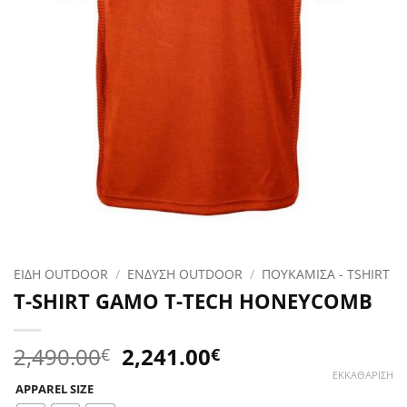
ΕΙΔΗ OUTDOOR
/
ΕΝΔΥΣΗ OUTDOOR
/
ΠΟΥΚΑΜΙΣΑ - TSHIRT
T-SHIRT GAMO T-TECH HONEYCOMB
Original
Η
2,490.00
2,241.00
€
€
price
τρέχουσα
ΕΚΚΑΘΆΡΙΣΗ
APPAREL SIZE
was:
τιμή