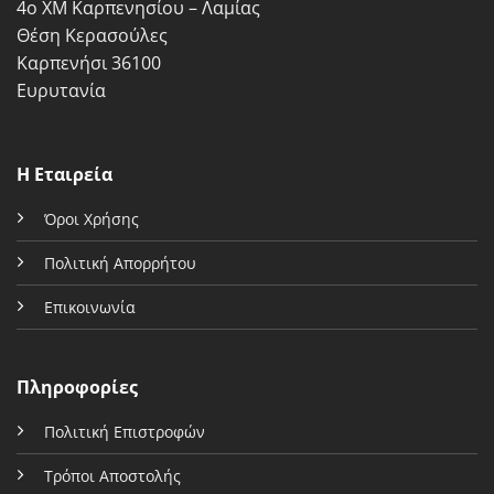
4ο ΧΜ Καρπενησίου – Λαμίας
του
του
προϊόντος
προϊόντος
Θέση Κερασούλες
Καρπενήσι 36100
Ευρυτανία
Η Εταιρεία
Όροι Χρήσης
Πολιτική Απορρήτου
Επικοινωνία
Πληροφορίες
Πολιτική Επιστροφών
Τρόποι Αποστολής