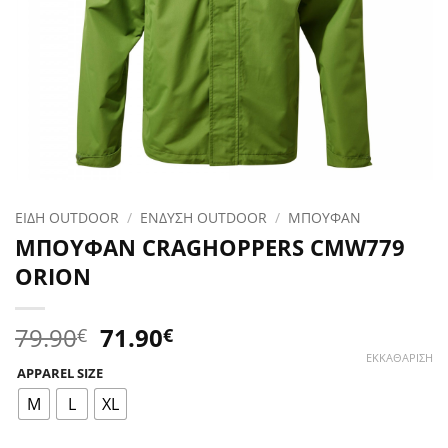
ΕΙΔΗ OUTDOOR
/
ΕΝΔΥΣΗ OUTDOOR
/
ΜΠΟΥΦΑΝ
ΜΠΟΥΦΑΝ CRAGHOPPERS CMW779
ORION
Original
Η
79.90
71.90
€
€
price
τρέχουσα
ΕΚΚΑΘΆΡΙΣΗ
APPAREL SIZE
was:
τιμή
79.90€.
είναι:
M
L
XL
71.90€.