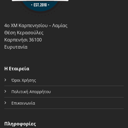
επιλεγούν
επιλεγούν
στη
στη
σελίδα
σελίδα
του
του
4ο ΧΜ Καρπενησίου – Λαμίας
προϊόντος
προϊόντος
Θέση Κερασούλες
Καρπενήσι 36100
Ευρυτανία
Η Εταιρεία
Όροι Χρήσης
Πολιτική Απορρήτου
Επικοινωνία
Πληροφορίες