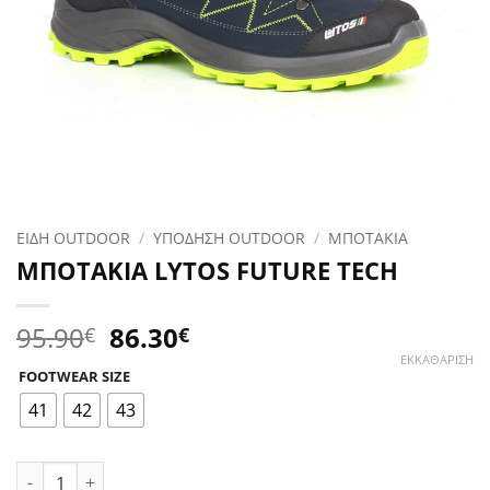
ΕΙΔΗ OUTDOOR
/
ΥΠΟΔΗΣΗ OUTDOOR
/
ΜΠΟΤΑΚΙΑ
ΜΠΟΤΑΚΙΑ LYTOS FUTURE TECH
Original
Η
95.90
86.30
€
€
price
τρέχουσα
ΕΚΚΑΘΆΡΙΣΗ
FOOTWEAR SIZE
was:
τιμή
95.90€.
είναι:
41
42
43
86.30€.
ΜΠΟΤΑΚΙΑ LYTOS FUTURE TECH ποσότητα