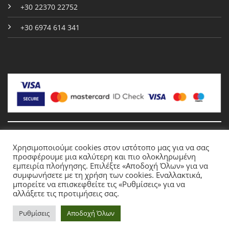
+30 22370 22752
+30 6974 614 341
Χρησιμοποιούμε cookies στον ιστότοπο μας για να σας
Copyright 2026 © Gorogias.gr
προσφέρουμε μια καλύτερη και πιο ολοκληρωμένη
εμπειρία πλοήγησης. Επιλέξτε «Αποδοχή Όλων» για να
συμφωνήσετε με τη χρήση των cookies. Εναλλακτικά,
μπορείτε να επισκεφθείτε τις «Ρυθμίσεις» για να
Crafted by
PYRRION
αλλάξετε τις προτιμήσεις σας.
Ρυθμίσεις
Αποδοχή Όλων