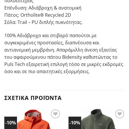
πολυεστέρας
Επένδυση: Αδιάβροχη & ανατομική
Πάτος: Ortholite® Recycled 2D
Σόλα: Trail – PU διπλής πυκνότητας.
100% Αδιάβροχο και στιβαρό παπούτσι με
συγκεκριμένες προστασίες, διαπνέουσα και
αντιανεμική μεμβράνη. Απαράμιλλη άνεση εξαιτίας
του αφαιρούμενου πάτου Bidensity καθιστώντας το
Puls Tech εξαιρετική επιλογή τόσο σε μικρές εκδρομές
όσο και σε πιο απαιτητικές εξορμήσεις.
ΣΧΕΤΙΚΆ ΠΡΟΪΌΝΤΑ
-10%
-10%
Προσθήκη
Προσθήκη
στα
στα