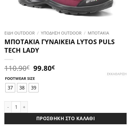
ΕΙΔΗ OUTDOOR
/
ΥΠΟΔΗΣΗ OUTDOOR
/
ΜΠΟΤΑΚΙΑ
ΜΠΟΤΑΚΙΑ ΓΥΝΑΙΚΕΙΑ LYTOS PULS
TECH LADY
Original
Η
110.90
99.80
€
€
price
τρέχουσα
ΕΚΚΑΘΆΡΙΣΗ
FOOTWEAR SIZE
was:
τιμή
110.90€.
είναι:
37
38
39
99.80€.
ΜΠΟΤΑΚΙΑ ΓΥΝΑΙΚΕΙΑ LYTOS PULS TECH LADY ποσότητα
ΠΡΟΣΘΉΚΗ ΣΤΟ ΚΑΛΆΘΙ