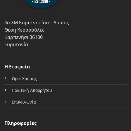
επιλεγούν
επιλεγούν
στη
στη
σελίδα
σελίδα
4ο ΧΜ Καρπενησίου – Λαμίας
του
του
προϊόντος
προϊόντος
Θέση Κερασούλες
Καρπενήσι 36100
Ευρυτανία
Η Εταιρεία
Όροι Χρήσης
Πολιτική Απορρήτου
Επικοινωνία
Πληροφορίες