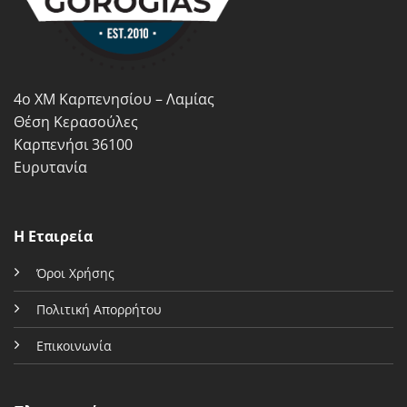
μπορούν
μπορούν
να
να
επιλεγούν
επιλεγούν
στη
στη
σελίδα
σελίδα
4ο ΧΜ Καρπενησίου – Λαμίας
του
του
προϊόντος
προϊόντος
Θέση Κερασούλες
Καρπενήσι 36100
Ευρυτανία
Η Εταιρεία
Όροι Χρήσης
Πολιτική Απορρήτου
Επικοινωνία