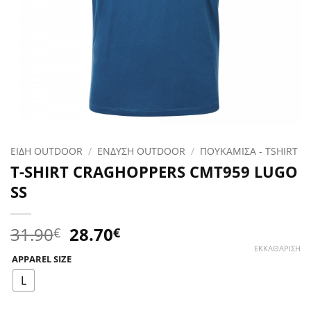
ΕΙΔΗ OUTDOOR
/
ΕΝΔΥΣΗ OUTDOOR
/
ΠΟΥΚΑΜΙΣΑ - TSHIRT
T-SHIRT CRAGHOPPERS CMT959 LUGO
SS
Original
Η
31.90
28.70
€
€
price
τρέχουσα
ΕΚΚΑΘΆΡΙΣΗ
APPAREL SIZE
was:
τιμή
31.90€.
είναι:
L
28.70€.