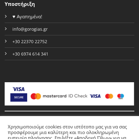
Υποστήριξη
♥
Αγαπημένα!
info@gorogias.gr
+30 22370 22752
+30 6974 614 341
Χρησιμοποιούμε cookies στον ιστότοπο μας για να σας
Copyright 2026 © Gorogias.gr
προσφέρουμε μια καλύτερη και πιο ολοκληρωμένη
εμπειρία πλοήγησης. Επιλέξτε «Αποδοχή Όλων» για να