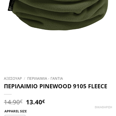
ΑΞΕΣΟΥΑΡ
/
ΠΕΡΙΛΑΙΜΙΑ - ΓΑΝΤΙΑ
ΠΕΡΙΛΑΙΜΙΟ PINEWOOD 9105 FLEECE
Original
Η
14.90
13.40
€
€
price
τρέχουσα
ΕΚΚΑΘΆΡΙΣΗ
APPAREL SIZE
was:
τιμή