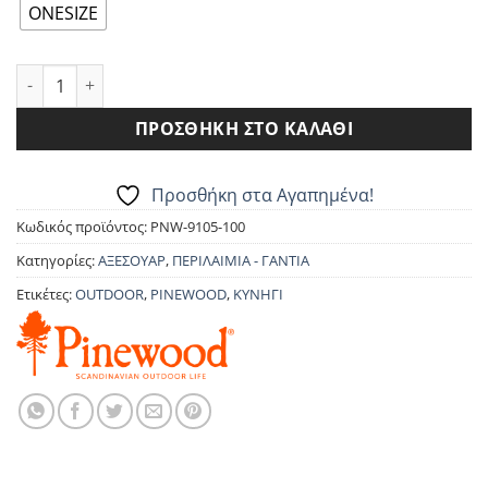
14.90€.
είναι:
ONESIZE
13.40€.
ΠΕΡΙΛΑΙΜΙΟ PINEWOOD 9105 FLEECE ποσότητα
ΠΡΟΣΘΉΚΗ ΣΤΟ ΚΑΛΆΘΙ
Προσθήκη στα Αγαπημένα!
Κωδικός προϊόντος:
PNW-9105-100
Κατηγορίες:
ΑΞΕΣΟΥΑΡ
,
ΠΕΡΙΛΑΙΜΙΑ - ΓΑΝΤΙΑ
Ετικέτες:
OUTDOOR
,
PINEWOOD
,
ΚΥΝΗΓΙ