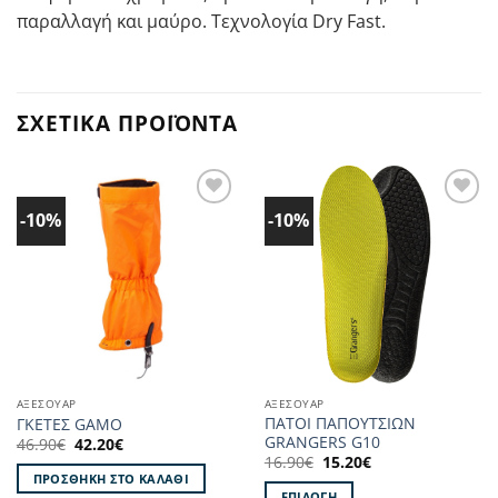
παραλλαγή και μαύρο. Τεχνολογία Dry Fast.
ΣΧΕΤΙΚΆ ΠΡΟΪΌΝΤΑ
-10%
-10%
Προσθήκη
Προσθήκη
στα
στα
Αγαπημένα!
Αγαπημένα!
ΑΞΕΣΟΥΑΡ
ΑΞΕΣΟΥΑΡ
ΠΑΤΟΙ ΠΑΠΟΥΤΣΙΩΝ
ΓΚΕΤΕΣ GAMO
GRANGERS G10
Original
Η
46.90
€
42.20
€
price
τρέχουσα
Original
Η
16.90
€
15.20
€
was:
τιμή
price
τρέχουσα
ΠΡΟΣΘΉΚΗ ΣΤΟ ΚΑΛΆΘΙ
46.90€.
είναι:
was:
τιμή
ΕΠΙΛΟΓΉ