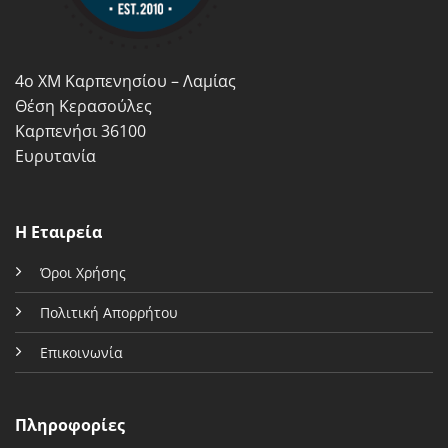
επιλεγούν
στη
σελίδα
4ο ΧΜ Καρπενησίου – Λαμίας
του
προϊόντος
Θέση Κερασούλες
Καρπενήσι 36100
Ευρυτανία
Η Εταιρεία
Όροι Χρήσης
Πολιτική Απορρήτου
Επικοινωνία
Πληροφορίες