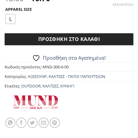
price
τρέχουσα
ΕΚΚΑΘΆΡΙΣΗ
APPAREL SIZE
was:
τιμή
18.60€.
είναι:
L
16.70€.
ΠΡΟΣΘΉΚΗ ΣΤΟ ΚΑΛΆΘΙ
Προσθήκη στα Αγαπημένα!
Κωδικός προϊόντος:
MND-306-6-00
Κατηγορίες:
ΑΞΕΣΟΥΑΡ
,
ΚΑΛΤΣΕΣ - ΠΑΤΟΙ ΠΑΠΟΥΤΣΙΩΝ
Ετικέτες:
OUTDOOR
,
ΚΑΛΤΣΕΣ
,
ΚΥΝΗΓΙ