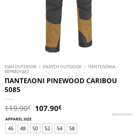
ΕΙΔΗ OUTDOOR
/
ΕΝΔΥΣΗ OUTDOOR
/
ΠΑΝΤΕΛΟΝΙΑ -
ΒΕΡΜΟΥΔΕΣ
ΠΑΝΤΕΛΟΝΙ PINEWOOD CARIBOU
5085
Original
Η
119.90
107.90
€
€
price
τρέχουσα
ΕΚΚΑΘΆΡΙΣΗ
APPAREL SIZE
was:
τιμή
119.90€.
είναι:
46
48
50
52
54
58