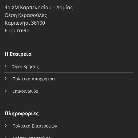
σελίδα
σελίδα
4ο ΧΜ Καρπενησίου – Λαμίας
του
του
προϊόντος
προϊόντος
Θέση Κερασούλες
Καρπενήσι 36100
Ευρυτανία
Η Εταιρεία
Όροι Χρήσης
Πολιτική Απορρήτου
Επικοινωνία
Πληροφορίες
Πολιτική Επιστροφών