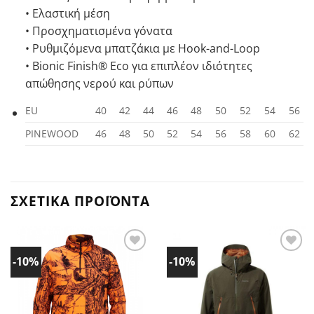
• Ελαστική μέση
• Προσχηματισμένα γόνατα
• Ρυθμιζόμενα μπατζάκια με Hook-and-Loop
• Bionic Finish® Eco για επιπλέον ιδιότητες
απώθησης νερού και ρύπων
ΕU
40
42
44
46
48
50
52
54
56
PINEWOOD
46
48
50
52
54
56
58
60
62
ΣΧΕΤΙΚΆ ΠΡΟΪΌΝΤΑ
-10%
-10%
Προσθήκη
Προσθήκη
στα
στα
Αγαπημένα!
Αγαπημένα!