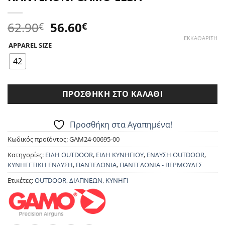
Original
Η
62.90
56.60
€
€
price
τρέχουσα
ΕΚΚΑΘΆΡΙΣΗ
APPAREL SIZE
was:
τιμή
62.90€.
είναι:
42
56.60€.
ΠΡΟΣΘΉΚΗ ΣΤΟ ΚΑΛΆΘΙ
Προσθήκη στα Αγαπημένα!
Κωδικός προϊόντος:
GAM24-00695-00
Κατηγορίες:
ΕΙΔΗ OUTDOOR
,
ΕΙΔΗ ΚΥΝΗΓΙΟΥ
,
ΕΝΔΥΣΗ OUTDOOR
,
ΚΥΝΗΓΕΤΙΚΗ ΕΝΔΥΣΗ
,
ΠΑΝΤΕΛΟΝΙΑ
,
ΠΑΝΤΕΛΟΝΙΑ - ΒΕΡΜΟΥΔΕΣ
Ετικέτες:
OUTDOOR
,
ΔΙΑΠΝΕΩΝ
,
ΚΥΝΗΓΙ