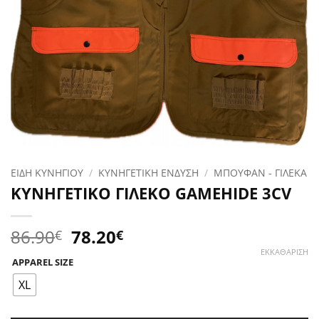
ΕΙΔΗ ΚΥΝΗΓΙΟΥ
/
ΚΥΝΗΓΕΤΙΚΗ ΕΝΔΥΣΗ
/
ΜΠΟΥΦΑΝ - ΓΙΛΕΚΑ
ΚΥΝΗΓΕΤΙΚΟ ΓΙΛΕΚΟ GAMEHIDE 3CV
Original
Η
86.90
78.20
€
€
price
τρέχουσα
ΕΚΚΑΘΆΡΙΣΗ
APPAREL SIZE
was:
τιμή
86.90€.
είναι:
XL
78.20€.