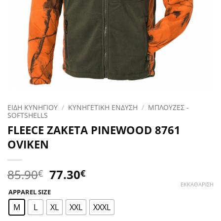
ΕΙΔΗ ΚΥΝΗΓΙΟΥ
/
ΚΥΝΗΓΕΤΙΚΗ ΕΝΔΥΣΗ
/
ΜΠΛΟΥΖΕΣ -
SOFTSHELLS
FLEECE ΖΑΚΕΤΑ PINEWOOD 8761
OVIKEN
Original
Η
85.90
77.30
€
€
price
τρέχουσα
ΕΚΚΑΘΆΡΙΣΗ
APPAREL SIZE
was:
τιμή
85.90€.
είναι:
M
L
XL
XXL
XXXL