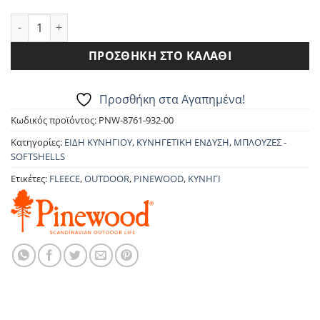
77.30€.
FLEECE ΖΑΚΕΤΑ PINEWOOD 8761 OVIKEN ποσότητα
ΠΡΟΣΘΉΚΗ ΣΤΟ ΚΑΛΆΘΙ
Προσθήκη στα Αγαπημένα!
Κωδικός προϊόντος:
PNW-8761-932-00
Κατηγορίες:
ΕΙΔΗ ΚΥΝΗΓΙΟΥ
,
ΚΥΝΗΓΕΤΙΚΗ ΕΝΔΥΣΗ
,
ΜΠΛΟΥΖΕΣ -
SOFTSHELLS
Ετικέτες:
FLEECE
,
OUTDOOR
,
PINEWOOD
,
ΚΥΝΗΓΙ