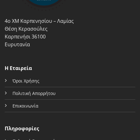
επιλεγούν
στη
στη
σελίδα
σελίδα
του
4ο ΧΜ Καρπενησίου – Λαμίας
του
προϊόντος
προϊόντος
Θέση Κερασούλες
Καρπενήσι 36100
Ευρυτανία
Η Εταιρεία
Όροι Χρήσης
Πολιτική Απορρήτου
Επικοινωνία
Πληροφορίες