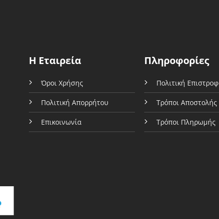
ογές
επιλογές
ρούν
μπορούν
να
εγούν
επιλεγούν
στη
Η Εταιρεία
Πληροφορίες
δα
σελίδα
του
Όροι Χρήσης
Πολιτική Επιστρο
όντος
προϊόντος
Πολιτική Απορρήτου
Τρόποι Αποστολής
Επικοινωνία
Τρόποι Πληρωμής