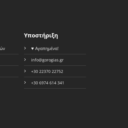
επιλογές
μπορούν
μπορούν
να
να
επιλεγούν
επιλεγούν
στη
στη
σελίδα
Υποστήριξη
σελίδα
του
του
προϊόντος
♥
Αγαπημένα!
φών
προϊόντος
info@gorogias.gr
+30 22370 22752
+30 6974 614 341