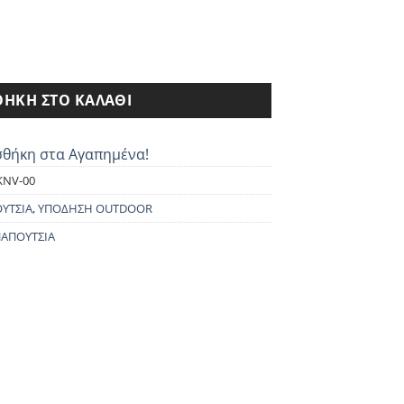
ι:
0€.
MTD ποσότητα
ΉΚΗ ΣΤΟ ΚΑΛΆΘΙ
θήκη στα Αγαπημένα!
KNV-00
ΥΤΣΙΑ
,
ΥΠΟΔΗΣΗ OUTDOOR
ΑΠΟΥΤΣΙΑ