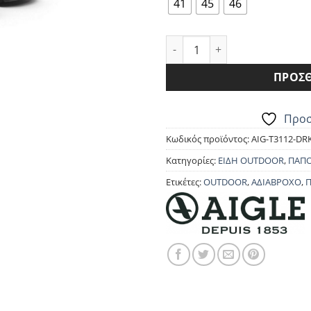
79.90€.
είνα
41
45
46
71.9
ΠΑΠΟΥΤΣΙΑ AIGLE PLUTNO 2 
ΠΡΟΣΘ
Προσ
Κωδικός προϊόντος:
AIG-T3112-DR
Κατηγορίες:
ΕΙΔΗ OUTDOOR
,
ΠΑΠΟ
Ετικέτες:
OUTDOOR
,
ΑΔΙΑΒΡΟΧΟ
,
Π