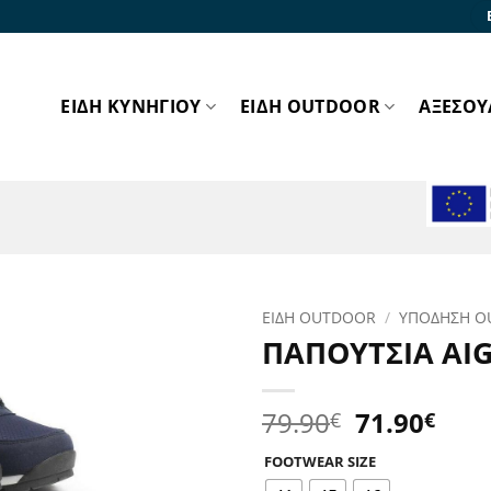
ΕΙΔΗ ΚΥΝΗΓΙΟΥ
ΕΙΔΗ OUTDOOR
ΑΞΕΣΟΥ
ΕΙΔΗ OUTDOOR
/
ΥΠΟΔΗΣΗ O
ΠΑΠΟΥΤΣΙΑ AIG
Προσθήκη
στα
Αγαπημένα!
Original
Η
79.90
71.90
€
€
price
τρέ
FOOTWEAR SIZE
was:
τιμ