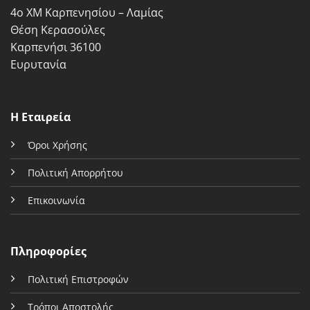
4ο ΧΜ Καρπενησίου – Λαμίας
του
του
προϊόντος
προϊόντος
Θέση Κερασούλες
Καρπενήσι 36100
Ευρυτανία
Η Εταιρεία
Όροι Χρήσης
Πολιτική Απορρήτου
Επικοινωνία
Πληροφορίες
Πολιτική Επιστροφών
Τρόποι Αποστολής