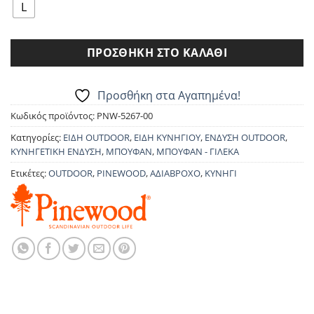
149.90€.
είναι:
L
134.90€.
ΠΡΟΣΘΉΚΗ ΣΤΟ ΚΑΛΆΘΙ
Προσθήκη στα Αγαπημένα!
Κωδικός προϊόντος:
PNW-5267-00
Κατηγορίες:
ΕΙΔΗ OUTDOOR
,
ΕΙΔΗ ΚΥΝΗΓΙΟΥ
,
ΕΝΔΥΣΗ OUTDOOR
,
ΚΥΝΗΓΕΤΙΚΗ ΕΝΔΥΣΗ
,
ΜΠΟΥΦΑΝ
,
ΜΠΟΥΦΑΝ - ΓΙΛΕΚΑ
Ετικέτες:
OUTDOOR
,
PINEWOOD
,
ΑΔΙΑΒΡΟΧΟ
,
ΚΥΝΗΓΙ