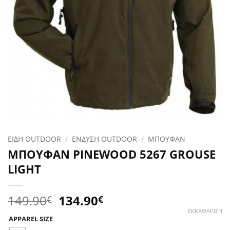
ΕΙΔΗ OUTDOOR
/
ΕΝΔΥΣΗ OUTDOOR
/
ΜΠΟΥΦΑΝ
ΜΠΟΥΦΑΝ PINEWOOD 5267 GROUSE
LIGHT
Original
Η
149.90
134.90
€
€
price
τρέχουσα
ΕΚΚΑΘΆΡΙΣΗ
APPAREL SIZE
was:
τιμή