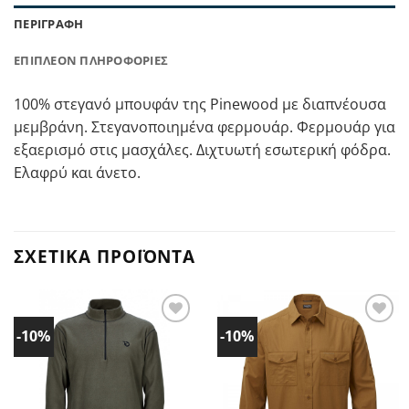
ΠΕΡΙΓΡΑΦΉ
ΕΠΙΠΛΈΟΝ ΠΛΗΡΟΦΟΡΊΕΣ
100% στεγανό μπουφάν της Pinewood με διαπνέουσα
μεμβράνη. Στεγανοποιημένα φερμουάρ. Φερμουάρ για
εξαερισμό στις μασχάλες. Διχτυωτή εσωτερική φόδρα.
Ελαφρύ και άνετο.
ΣΧΕΤΙΚΆ ΠΡΟΪΌΝΤΑ
-10%
-10%
Προσθήκη
Προσθήκη
στα
στα
Αγαπημένα!
Αγαπημένα!