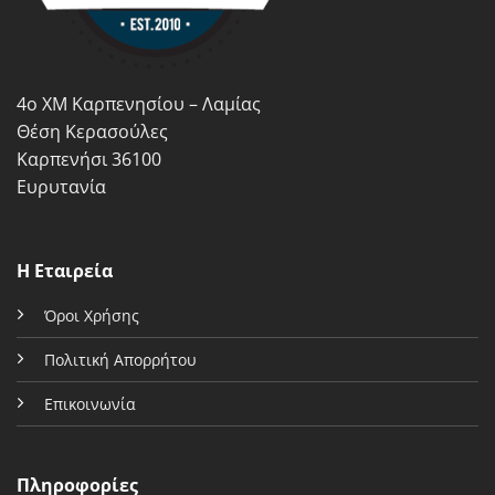
επιλεγούν
επιλεγούν
στη
στη
σελίδα
σελίδα
του
του
4ο ΧΜ Καρπενησίου – Λαμίας
προϊόντος
προϊόντος
Θέση Κερασούλες
Καρπενήσι 36100
Ευρυτανία
Η Εταιρεία
Όροι Χρήσης
Πολιτική Απορρήτου
Επικοινωνία
Πληροφορίες