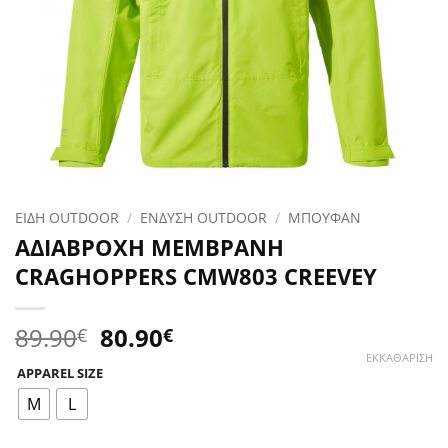
ΕΙΔΗ OUTDOOR
/
ΕΝΔΥΣΗ OUTDOOR
/
ΜΠΟΥΦΑΝ
ΑΔΙΑΒΡΟΧΗ ΜΕΜΒΡΑΝΗ
CRAGHOPPERS CMW803 CREEVEY
Original
Η
89.90
80.90
€
€
price
τρέχουσα
ΕΚΚΑΘΆΡΙΣΗ
APPAREL SIZE
was:
τιμή
89.90€.
είναι:
M
L
80.90€.