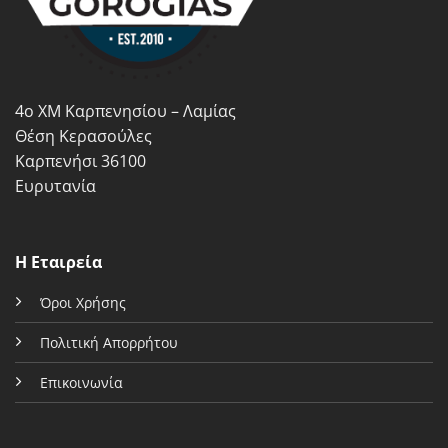
να
να
επιλεγούν
επιλεγούν
στη
στη
σελίδα
σελίδα
του
του
4ο ΧΜ Καρπενησίου – Λαμίας
προϊόντος
προϊόντος
Θέση Κερασούλες
Καρπενήσι 36100
Ευρυτανία
Η Εταιρεία
Όροι Χρήσης
Πολιτική Απορρήτου
Επικοινωνία