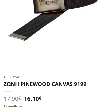
ΑΞΕΣΟΥΑΡ
ΖΩΝΗ PINEWOOD CANVAS 9199
Original
Η
17.90
16.10
€
€
price
τρέχουσα
Σε απόθεμα