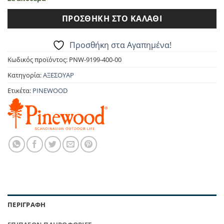
was:
τιμή
17.90€.
είναι:
ΠΡΟΣΘΉΚΗ ΣΤΟ ΚΑΛΆΘΙ
16.10€.
Προσθήκη στα Αγαπημένα!
Κωδικός προϊόντος:
PNW-9199-400-00
Κατηγορία:
ΑΞΕΣΟΥΑΡ
Ετικέτα:
PINEWOOD
ΠΕΡΙΓΡΑΦΉ