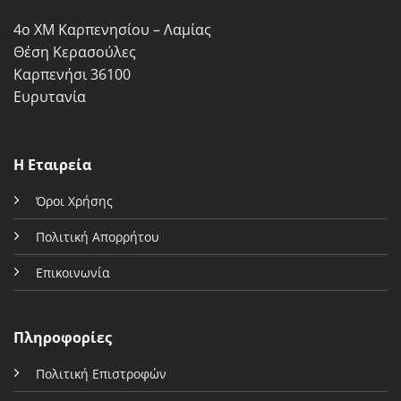
σελίδα
σελίδα
4ο ΧΜ Καρπενησίου – Λαμίας
του
του
προϊόντος
προϊόντος
Θέση Κερασούλες
Καρπενήσι 36100
Ευρυτανία
Η Εταιρεία
Όροι Χρήσης
Πολιτική Απορρήτου
Επικοινωνία
Πληροφορίες
Πολιτική Επιστροφών