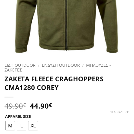
ΕΙΔΗ OUTDOOR
/
ΕΝΔΥΣΗ OUTDOOR
/
ΜΠΛΟΥΖΕΣ -
ΖΑΚΕΤΕΣ
ΖΑΚΕΤΑ FLEECE CRAGHOPPERS
CMA1280 COREY
Original
Η
49.90
44.90
€
€
price
τρέχουσα
ΕΚΚΑΘΆΡΙΣΗ
APPAREL SIZE
was:
τιμή
49.90€.
είναι:
M
L
XL