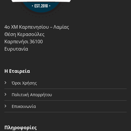
να
επιλεγούν
επιλεγούν
στη
στη
σελίδα
σελίδα
του
4ο ΧΜ Καρπενησίου – Λαμίας
του
προϊόντος
προϊόντος
Θέση Κερασούλες
Καρπενήσι 36100
Ευρυτανία
Η Εταιρεία
Όροι Χρήσης
Πολιτική Απορρήτου
Επικοινωνία
Πληροφορίες