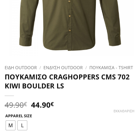
ΕΙΔΗ OUTDOOR
/
ΕΝΔΥΣΗ OUTDOOR
/
ΠΟΥΚΑΜΙΣΑ - TSHIRT
ΠΟΥΚΑΜΙΣΟ CRAGHOPPERS CMS 702
KIWI BOULDER LS
Original
Η
49.90
44.90
€
€
price
τρέχουσα
ΕΚΚΑΘΆΡΙΣΗ
APPAREL SIZE
was:
τιμή
49.90€.
είναι:
M
L
44.90€.