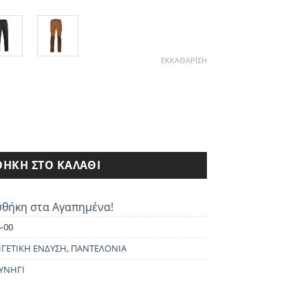
ιμή
ναι:
25.90€.
ΕΚΚΑΘΆΡΙΣΗ
EDEN HYBRID 5304 ποσότητα
ΉΚΗ ΣΤΟ ΚΑΛΆΘΙ
θήκη στα Αγαπημένα!
-00
ΓΕΤΙΚΗ ΕΝΔΥΣΗ
,
ΠΑΝΤΕΛΟΝΙΑ
ΥΝΗΓΙ