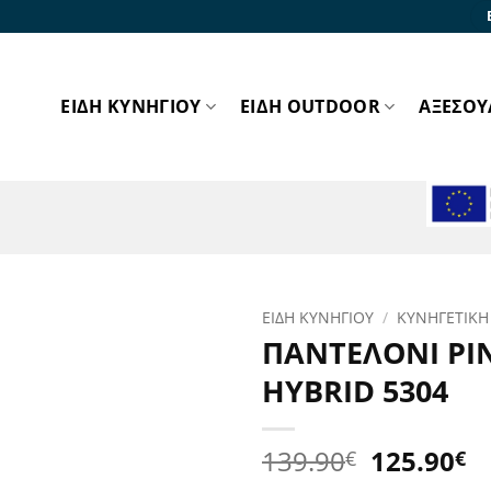
ΕΙΔΗ ΚΥΝΗΓΙΟΥ
ΕΙΔΗ OUTDOOR
ΑΞΕΣΟΥ
ΕΙΔΗ ΚΥΝΗΓΙΟΥ
/
ΚΥΝΗΓΕΤΙΚΗ
ΠΑΝΤΕΛΟΝΙ PI
Προσθήκη
HYBRID 5304
στα
Αγαπημένα!
Original
Η
139.90
125.90
€
€
price
τ