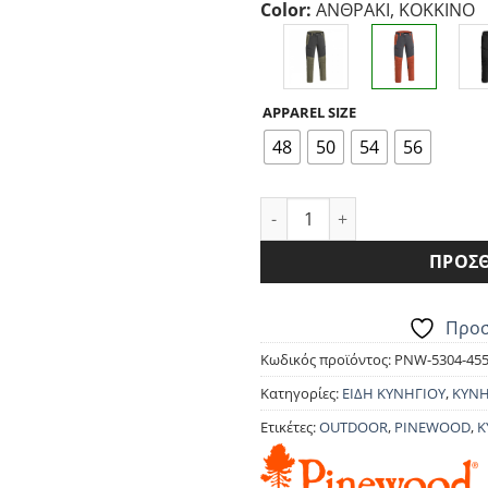
Color:
ΑΝΘΡΑΚΙ, ΚΟΚΚΙΝΟ
was:
τ
139.90€.
εί
1
APPAREL SIZE
48
50
54
56
ΠΑΝΤΕΛΟΝΙ PINEWOOD FINNV
ΠΡΟΣΘ
Προσ
Κωδικός προϊόντος:
PNW-5304-455
Κατηγορίες:
ΕΙΔΗ ΚΥΝΗΓΙΟΥ
,
ΚΥΝΗ
Ετικέτες:
OUTDOOR
,
PINEWOOD
,
Κ