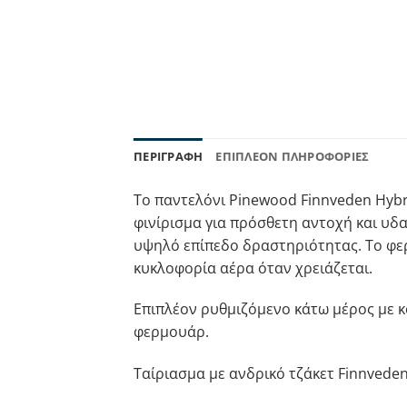
ΠΕΡΙΓΡΑΦΉ
ΕΠΙΠΛΈΟΝ ΠΛΗΡΟΦΟΡΊΕΣ
Το παντελόνι Pinewood Finnveden Hybr
φινίρισμα για πρόσθετη αντοχή και υδα
υψηλό επίπεδο δραστηριότητας. Το φερ
κυκλοφορία αέρα όταν χρειάζεται.
Επιπλέον ρυθμιζόμενο κάτω μέρος με κο
φερμουάρ.
Ταίριασμα με ανδρικό τζάκετ Finnveden