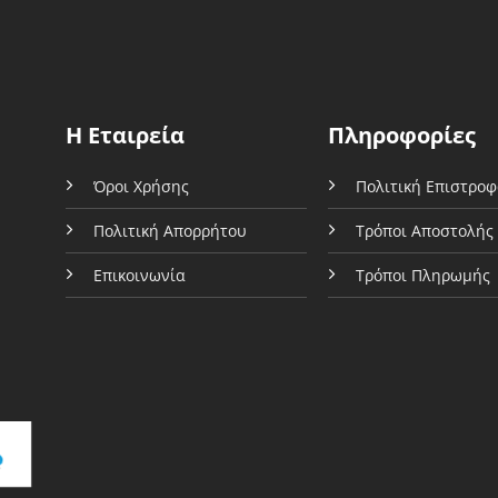
ογές
μπορούν
ρούν
να
επιλεγούν
εγούν
στη
σελίδα
Η Εταιρεία
Πληροφορίες
δα
του
προϊόντος
Όροι Χρήσης
Πολιτική Επιστρο
όντος
Πολιτική Απορρήτου
Τρόποι Αποστολής
Επικοινωνία
Τρόποι Πληρωμής