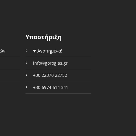
επιλογές
μπορούν
μπορούν
να
να
επιλεγούν
επιλεγούν
στη
στη
σελίδα
Υποστήριξη
σελίδα
του
του
προϊόντος
♥
Αγαπημένα!
φών
προϊόντος
info@gorogias.gr
+30 22370 22752
+30 6974 614 341