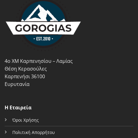
πολλαπλές
πολλαπλές
παραλλαγές.
παραλλαγές.
Οι
Οι
επιλογές
επιλογές
μπορούν
μπορούν
να
να
επιλεγούν
επιλεγούν
στη
στη
σελίδα
σελίδα
4ο ΧΜ Καρπενησίου – Λαμίας
του
του
προϊόντος
προϊόντος
Θέση Κερασούλες
Καρπενήσι 36100
Ευρυτανία
Η Εταιρεία
Όροι Χρήσης
Πολιτική Απορρήτου