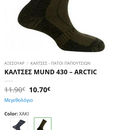
ΑΞΕΣΟΥΑΡ
/
ΚΑΛΤΣΕΣ - ΠΑΤΟΙ ΠΑΠΟΥΤΣΙΩΝ
ΚΑΛΤΣΕΣ MUND 430 – ARCTIC
Original
Η
11.90
10.70
€
€
price
τρέχουσα
Μεγεθολόγιο
was:
τιμή
11.90€.
είναι:
Color:
ΧΑΚΙ
10.70€.