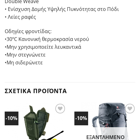
Double Weave
• Ενίσχυση Δομής Υψηλής Πυκνότητας στο Πόδι
• Λείες ραφές
Οδηγίες φροντίδας:
•30ºC Κανονική θερμοκρασία νερού
•Μην χρησιμοποείτε λευκαντικά
•Μην στεγνώνετε
•Μη σιδερώνετε
ΣΧΕΤΙΚΆ ΠΡΟΪΌΝΤΑ
-10%
-10%
Προσθήκη
Προσθήκη
στα
στα
Αγαπημένα!
Αγαπημένα!
ΕΞΑΝΤΛΗΜΈΝΟ