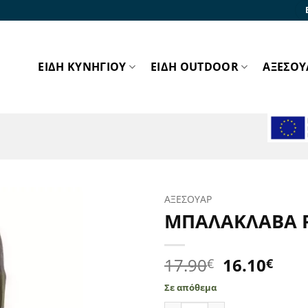
ΕΙΔΗ ΚΥΝΗΓΙΟΥ
ΕΙΔΗ OUTDOOR
ΑΞΕΣΟΥ
ΑΞΕΣΟΥΑΡ
ΜΠΑΛΑΚΛΑΒΑ P
Προσθήκη
στα
Αγαπημένα!
Original
Η
17.90
16.10
€
€
price
τρέ
Σε απόθεμα
was:
τιμ