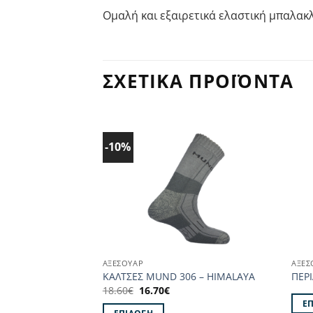
Ομαλή και εξαιρετικά ελαστική μπαλακ
ΣΧΕΤΙΚΆ ΠΡΟΪΌΝΤΑ
-10%
Προσθήκη
στα
Αγαπημένα!
ΑΞΕΣΟΥΑΡ
ΑΞΕΣ
ΚΑΛΤΣΕΣ MUND 306 – HIMALAYA
ΠΕΡ
Original
Η
18.60
€
16.70
€
price
τρέχουσα
Ε
was:
τιμή