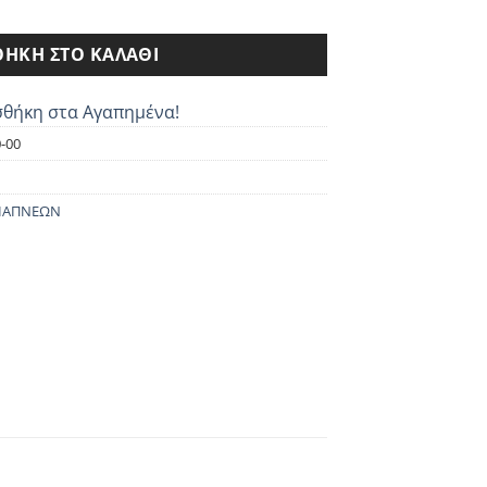
6 ποσότητα
ι:
0€.
ΉΚΗ ΣΤΟ ΚΑΛΆΘΙ
θήκη στα Αγαπημένα!
-00
ΙΑΠΝΕΩΝ