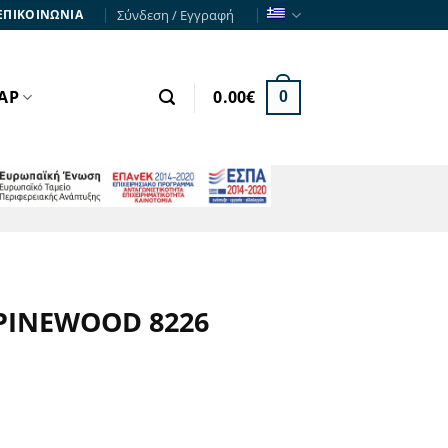
Σύνδεση / Εγγραφή
ΕΠΙΚΟΙΝΩΝΙΑ
ΑΡ
0.00
€
0
ΕΣΠΑ
INEWOOD 8226
χουσα
ή