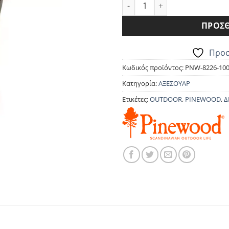
ΜΠΑΛΑΚΛΑΒΑ PINEWOOD 822
17.90€.
είνα
16.1
ΠΡΟΣΘ
Προσ
Κωδικός προϊόντος:
PNW-8226-100
Κατηγορία:
ΑΞΕΣΟΥΑΡ
Ετικέτες:
OUTDOOR
,
PINEWOOD
,
Δ