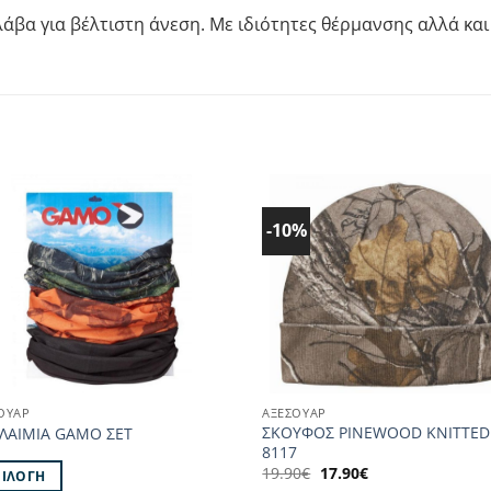
λάβα για βέλτιστη άνεση. Με ιδιότητες θέρμανσης αλλά κα
-10%
Προσθήκη
Προσθ
στα
στα
Αγαπημένα!
Αγαπημ
ΟΥΑΡ
ΑΞΕΣΟΥΑΡ
ΣΚΟΥΦΟΣ PINEWOOD KNITTED
ΙΛΑΙΜΙΑ GAMO ΣΕΤ
8117
Original
Η
19.90
€
17.90
€
ΠΙΛΟΓΉ
price
τρέχουσα