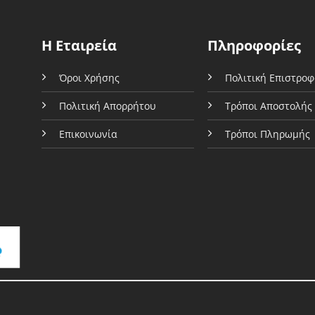
να
εγούν
επιλεγούν
στη
δα
Η Εταιρεία
Πληροφορίες
σελίδα
του
όντος
Όροι Χρήσης
Πολιτική Επιστρο
προϊόντος
Πολιτική Απορρήτου
Τρόποι Αποστολής
Επικοινωνία
Τρόποι Πληρωμής