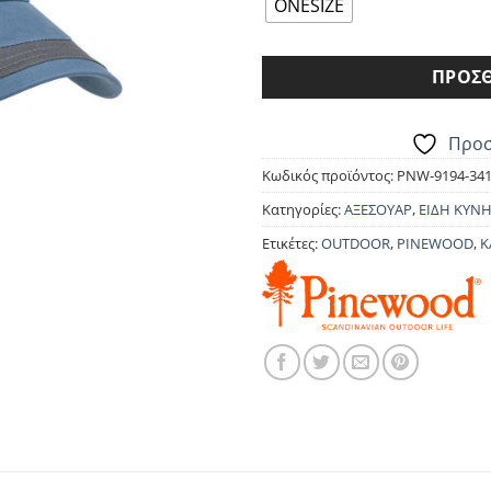
25.00€.
είνα
ONESIZE
22.5
ΠΡΟΣΘ
Προσ
Κωδικός προϊόντος:
PNW-9194-341
Κατηγορίες:
ΑΞΕΣΟΥΑΡ
,
ΕΙΔΗ ΚΥΝΗ
Ετικέτες:
OUTDOOR
,
PINEWOOD
,
Κ