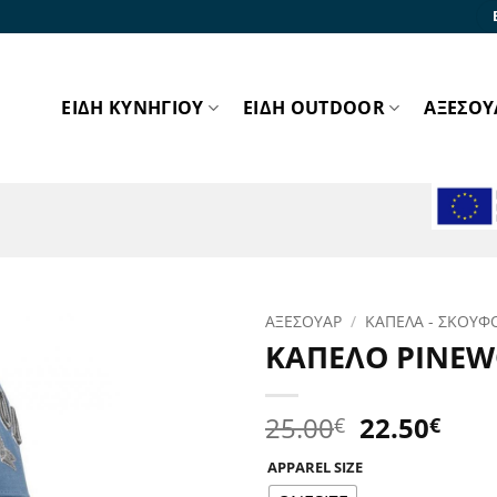
ΕΙΔΗ ΚΥΝΗΓΙΟΥ
ΕΙΔΗ OUTDOOR
ΑΞΕΣΟΥ
ΑΞΕΣΟΥΑΡ
/
ΚΑΠΕΛΑ - ΣΚΟΥΦ
ΚΑΠΕΛΟ PINEW
Προσθήκη
στα
Αγαπημένα!
Original
Η
25.00
22.50
€
€
price
τρέ
APPAREL SIZE
was:
τιμ