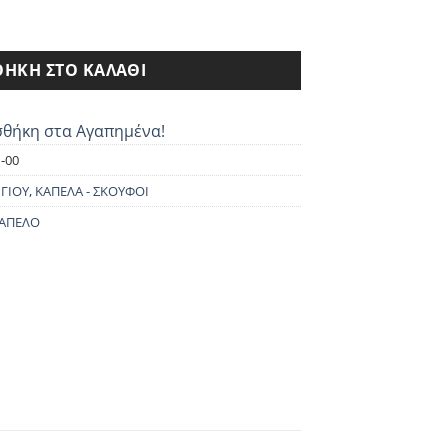
ι:
0€.
ΉΚΗ ΣΤΟ ΚΑΛΆΘΙ
θήκη στα Αγαπημένα!
-00
ΓΙΟΥ
,
ΚΑΠΕΛΑ - ΣΚΟΥΦΟΙ
ΑΠΕΛΟ