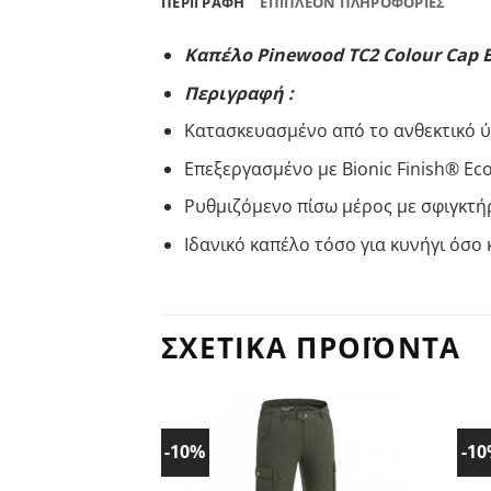
ΠΕΡΙΓΡΑΦΉ
ΕΠΙΠΛΈΟΝ ΠΛΗΡΟΦΟΡΊΕΣ
Καπέλο Pinewood TC2 Colour Cap 
Περιγραφή :
Κατασκευασμένο από το ανθεκτικό ύ
Επεξεργασμένο με Bionic Finish® Ec
Ρυθμιζόμενο πίσω μέρος με σφιγκτή
Ιδανικό καπέλο τόσο για κυνήγι όσο 
ΣΧΕΤΙΚΆ ΠΡΟΪΌΝΤΑ
-10%
-1
Προσθήκη
στα
Αγαπημένα!