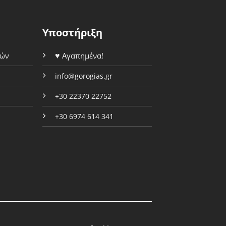
να
επιλεγούν
επιλεγούν
στη
στη
σελίδα
Υποστήριξη
σελίδα
του
του
προϊόντος
♥
Αγαπημένα!
φών
προϊόντος
info@gorogias.gr
+30 22370 22752
+30 6974 614 341