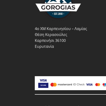
να
επιλ
επιλεγούν
στη
στη
σελί
σελίδα
του
του
προϊ
προϊόντος
4ο ΧΜ Καρπενησίου – Λαμίας
Θέση Κερασούλες
Καρπενήσι 36100
Ευρυτανία