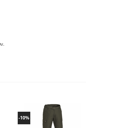
ν.
-10%
-10%
ήκη
Προσθήκη
στα
ένα!
Αγαπημένα!