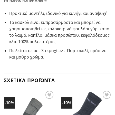
ΕΠΙΠΛΈΟΝ ΠΛΗΡΟΦΟΡΊΕΣ
Πρακτικό μαντήλι, ιδανικό για κυνήγι και αναψυχή.
Το κασκόλ είναι ευπροσάρμοστο και μπορεί να
χρησιμοποιηθεί ως καλοκαιρινό φουλάρι γύρω από
το λαιμό, καπέλο, μάσκα προσώπου, κεφαλόδεσμος
κλπ. 100% πολυεστέρας.
Πωλείται σε σετ 3 τεμαχίων : Πορτοκαλί, πράσινο
και μαύρο χρώμα.
ΣΧΕΤΙΚΆ ΠΡΟΪΌΝΤΑ
-10%
-10%
Προσθήκη
Προσθήκη
στα
στα
Αγαπημένα!
Αγαπημένα!