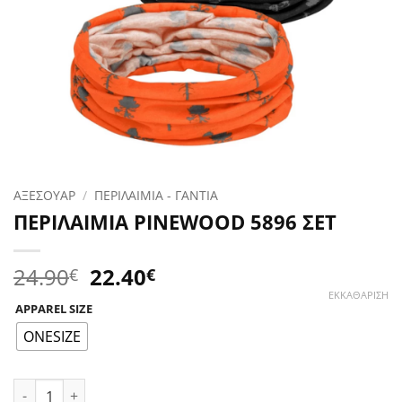
ΑΞΕΣΟΥΑΡ
/
ΠΕΡΙΛΑΙΜΙΑ - ΓΑΝΤΙΑ
ΠΕΡΙΛΑΙΜΙΑ PINEWOOD 5896 ΣΕΤ
Original
Η
24.90
22.40
€
€
price
τρέχουσα
ΕΚΚΑΘΆΡΙΣΗ
APPAREL SIZE
was:
τιμή
24.90€.
είναι:
ONESIZE
22.40€.
ΠΕΡΙΛΑΙΜΙΑ PINEWOOD 5896 ΣΕΤ ποσότητα