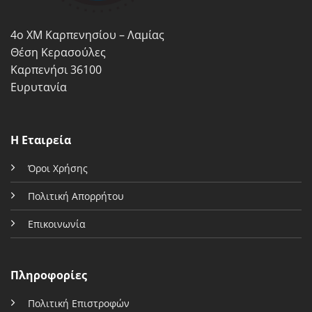
στη
σελίδα
σελίδα
του
4ο ΧΜ Καρπενησίου – Λαμίας
του
προϊόντος
προϊόντος
Θέση Κερασούλες
Καρπενήσι 36100
Ευρυτανία
Η Εταιρεία
Όροι Χρήσης
Πολιτική Απορρήτου
Επικοινωνία
Πληροφορίες
Πολιτική Επιστροφών