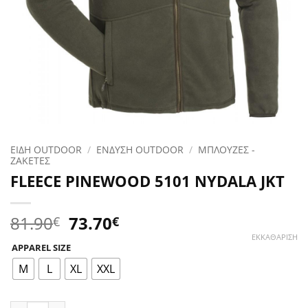
ΕΙΔΗ OUTDOOR
/
ΕΝΔΥΣΗ OUTDOOR
/
ΜΠΛΟΥΖΕΣ -
ΖΑΚΕΤΕΣ
FLEECE PINEWOOD 5101 NYDALA JKT
Original
Η
81.90
73.70
€
€
price
τρέχουσα
ΕΚΚΑΘΆΡΙΣΗ
APPAREL SIZE
was:
τιμή
81.90€.
είναι:
M
L
XL
XXL
73.70€.