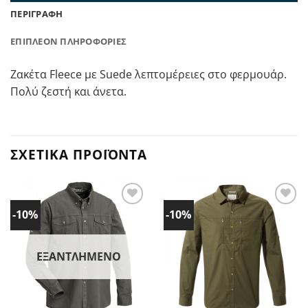
ΠΕΡΙΓΡΑΦΉ
ΕΠΙΠΛΈΟΝ ΠΛΗΡΟΦΟΡΊΕΣ
Ζακέτα Fleece με Suede λεπτομέρειες στο φερμουάρ.
Πολύ ζεστή και άνετα.
ΣΧΕΤΙΚΆ ΠΡΟΪΌΝΤΑ
-10%
-10%
Προσθήκη
Προσθήκη
στα
στα
Αγαπημένα!
Αγαπημένα!
ΕΞΑΝΤΛΗΜΈΝΟ