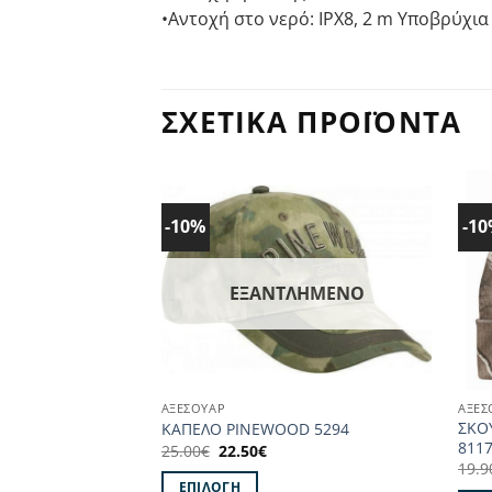
•Αντοχή στο νερό: IPX8, 2 m Υποβρύχια
ΣΧΕΤΙΚΆ ΠΡΟΪΌΝΤΑ
-10%
-1
Προσθήκη
στα
Αγαπημένα!
ΕΞΑΝΤΛΗΜΈΝΟ
ΑΞΕΣΟΥΑΡ
ΑΞΕΣ
ΣΚΟ
ΚΑΠΕΛΟ PINEWOOD 5294
811
Original
Η
25.00
€
22.50
€
price
τρέχουσα
19.9
was:
τιμή
ΕΠΙΛΟΓΉ