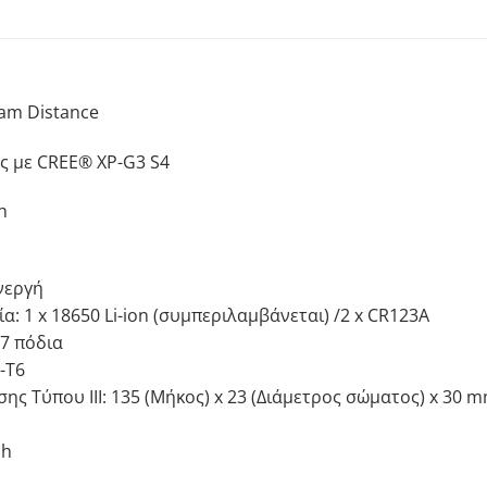
am Distance
ς με CREE® XP-G3 S4
h
ενεργή
α: 1 x 18650 Li-ion (συμπεριλαμβάνεται) /2 x CR123A
7 πόδια
-T6
ης Τύπου III: 135 (Μήκος) x 23 (Διάμετρος σώματος) x 30 
ch