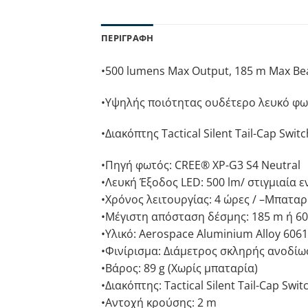
ΠΕΡΙΓΡΑΦΉ
•500 lumens Max Output, 185 m Max Be
•Υψηλής ποιότητας ουδέτερο λευκό φω
•Διακόπτης Tactical Silent Tail-Cap Switc
•Πηγή φωτός: CREE® XP-G3 S4 Neutral
•Λευκή Έξοδος LED: 500 lm/ στιγμιαία 
•Χρόνος λειτουργίας: 4 ώρες / –Μπαταρί
•Μέγιστη απόσταση δέσμης: 185 m ή 60
•Υλικό: Aerospace Aluminium Alloy 6061
•Φινίρισμα: Διάμετρος σκληρής ανοδίωσ
•Βάρος: 89 g (Χωρίς μπαταρία)
•Διακόπτης: Tactical Silent Tail-Cap Swit
•Αντοχή κρούσης: 2 m