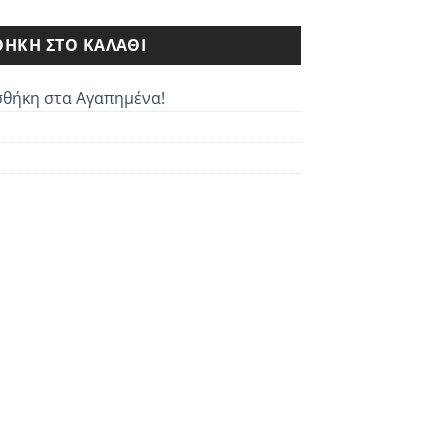
ή
ι:
ΉΚΗ ΣΤΟ ΚΑΛΆΘΙ
0€.
θήκη στα Αγαπημένα!