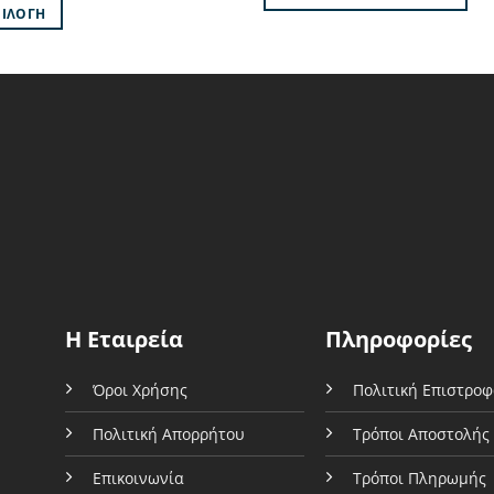
46.90€.
είναι:
was:
τιμή
ΠΙΛΟΓΉ
42.20€.
19.90€.
είναι:
17.90€.
ό
όν
λαπλές
λλαγές.
ογές
ρούν
εγούν
Η Εταιρεία
Πληροφορίες
δα
Όροι Χρήσης
Πολιτική Επιστρο
όντος
Πολιτική Απορρήτου
Τρόποι Αποστολής
Επικοινωνία
Τρόποι Πληρωμής