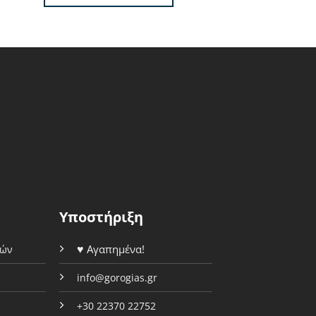
46.90€.
είναι:
46.90€.
είν
42.20€.
42.
Υποστήριξη
♥
Αγαπημένα!
φών
info@gorogias.gr
+30 22370 22752