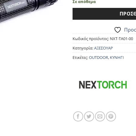
Σε απόθεμα
was:
τιμ
75.90€.
είνα
ΠΡΟΣΘ
68.3
Προσ
Κωδικός προϊόντος:
NXT-TA01-00
Κατηγορία:
ΑΞΕΣΟΥΑΡ
Ετικέτες:
OUTDOOR
,
ΚΥΝΗΓΙ