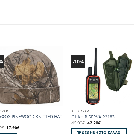
0%
-10%
Προσθήκη
Προσθ
στα
στα
Αγαπημένα!
Αγαπημ
ΟΥΑΡ
ΑΞΕΣΟΥΑΡ
ΥΦΟΣ PINEWOOD KNITTED HAT
ΘΗΚΗ RISERVA R2183
7
Original
Η
46.90
€
42.20
€
price
τρέχουσα
Original
Η
0
€
17.90
€
was:
τιμή
price
τρέχουσα
ΠΡΟΣΘΉΚΗ ΣΤΟ ΚΑΛΆΘΙ